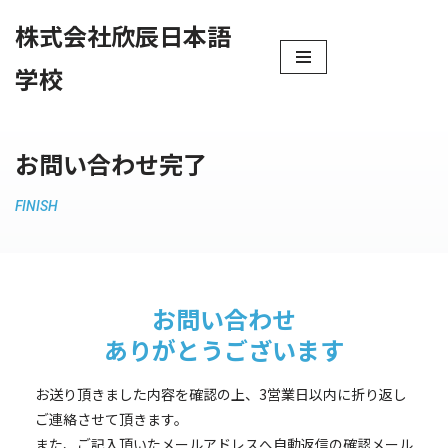
株式会社欣辰日本語
コ
学校
ン
テ
ン
ツ
お問い合わせ完了
へ
ス
FINISH
キ
ッ
プ
お問い合わせ
ありがとうございます
お送り頂きました内容を確認の上、3営業日以内に折り返し
ご連絡させて頂きます。
また、ご記入頂いたメールアドレスへ自動返信の確認メール