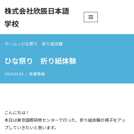
株式会社欣辰日本語
コ
学校
ン
テ
ン
ホーム
»
ひな祭り 折り紙体験
ツ
へ
ひな祭り 折り紙体験
ス
キ
2024.03.04
新着情報
ッ
プ
こんにちは！
本日は東京国際研修センターで行った、折り紙体験の様子をアッ
プしていきたいと思います。