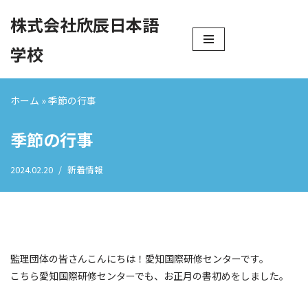
株式会社欣辰日本語
コ
学校
ン
テ
ン
ホーム
»
季節の行事
ツ
へ
季節の行事
ス
キ
2024.02.20
新着情報
ッ
プ
監理団体の皆さんこんにちは！愛知国際研修センターです。
こちら愛知国際研修センターでも、お正月の書初めをしました。