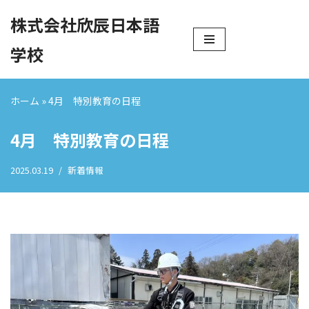
株式会社欣辰日本語
コ
学校
ン
テ
ン
ホーム
»
4月 特別教育の日程
ツ
へ
4月 特別教育の日程
ス
キ
2025.03.19
新着情報
ッ
プ