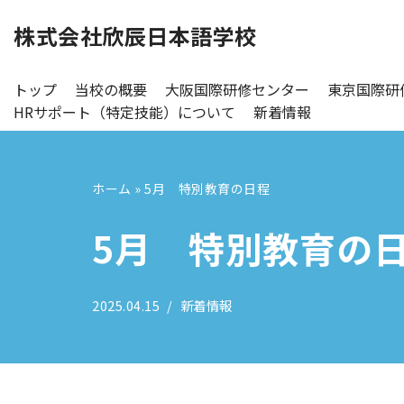
株式会社欣辰日本語学校
コ
ン
トップ
当校の概要
大阪国際研修センター
東京国際研
テ
HRサポート（特定技能）について
新着情報
ン
ツ
へ
ホーム
»
5月 特別教育の日程
ス
キ
5月 特別教育の
ッ
プ
2025.04.15
新着情報