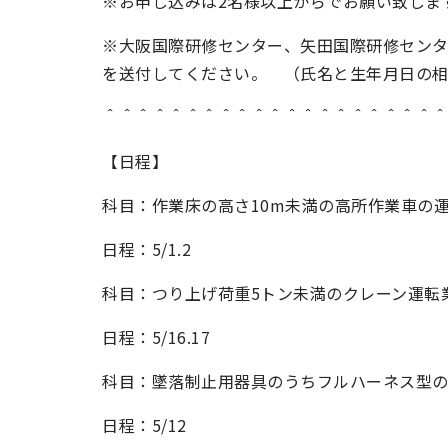
※お申し込みは2名様以上からでお願い致しま
※大阪国際研修センター、矢田国際研修セン
を送付してください。 （氏名と生年月日の
＾＾＾＾＾＾＾＾＾＾＾＾＾＾＾＾＾＾＾＾
【日程】
科目：作業床の高さ10m未満の高所作業車の
日程：5/1.2
科目：つり上げ荷重5トン未満のクレーン運転
日程：5/16.17
科目：墜落制止用器具のうちフルハーネス型
日程：5/12